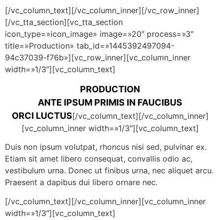
[/vc_column_text][/vc_column_inner][/vc_row_inner]
[/vc_tta_section][vc_tta_section
icon_type=»icon_image» image=»20″ process=»3″
title=»Production» tab_id=»1445392497094-
94c37039-f76b»][vc_row_inner][vc_column_inner
width=»1/3″][vc_column_text]
PRODUCTION
ANTE IPSUM PRIMIS IN FAUCIBUS
ORCI LUCTUS
[/vc_column_text][/vc_column_inner]
[vc_column_inner width=»1/3″][vc_column_text]
Duis non ipsum volutpat, rhoncus nisi sed, pulvinar ex.
Etiam sit amet libero consequat, convallis odio ac,
vestibulum urna. Donec ut finibus urna, nec aliquet arcu.
Praesent a dapibus dui libero ornare nec.
[/vc_column_text][/vc_column_inner][vc_column_inner
width=»1/3″][vc_column_text]