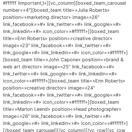
#ffffff !important;}»][vc_column][boxed_team_carousel
number=»4″][boxed_team title=»Julia Roberts»
position=»marketing director» image=»26″
link_facebook=»#» link_twitter=»#» link_google=»#»
link_linkedin=»#» icon_color=»#ffffff»][boxed_team
title=»Enn Roberts» position=»creative director»
image=»23″ link_facebook=»#» link_twitter=»#»
link_google=»#» link_linkedin=»#» icon_color=»#ffffff»]
[boxed_team title=»John Capone» position=»brand &
web art director» image=»25″ link_facebook=»#»
link_twitter=»#» link_google=»#» link_linkedin=»#»
icon_color=»#ffffff»][boxed_team title=»Enn Roberts»
position=»creative director» image=»24″
link_facebook=»#» link_twitter=»#» link_google=»#»
link_linkedin=»#» icon_color=»#ffffff»][boxed_team
title=»Marlon Leend» position=»head photographer»
image=»26″ link_facebook=»#» link_twitter=»#»
link_google=»#» link_linkedin=»#» icon_color=»#ffffff»]
[/boxed_team_carousel][/vc_column][/vc_row][vc_row