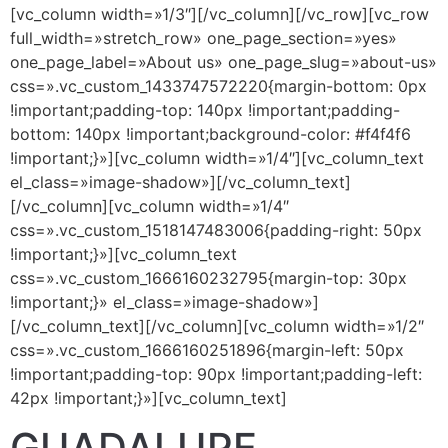
[vc_column width=»1/3″][/vc_column][/vc_row][vc_row
full_width=»stretch_row» one_page_section=»yes»
one_page_label=»About us» one_page_slug=»about-us»
css=».vc_custom_1433747572220{margin-bottom: 0px
!important;padding-top: 140px !important;padding-
bottom: 140px !important;background-color: #f4f4f6
!important;}»][vc_column width=»1/4″][vc_column_text
el_class=»image-shadow»]
[/vc_column_text]
[/vc_column][vc_column width=»1/4″
css=».vc_custom_1518147483006{padding-right: 50px
!important;}»][vc_column_text
css=».vc_custom_1666160232795{margin-top: 30px
!important;}» el_class=»image-shadow»]
[/vc_column_text][/vc_column][vc_column width=»1/2″
css=».vc_custom_1666160251896{margin-left: 50px
!important;padding-top: 90px !important;padding-left:
42px !important;}»][vc_column_text]
GUADALUPE