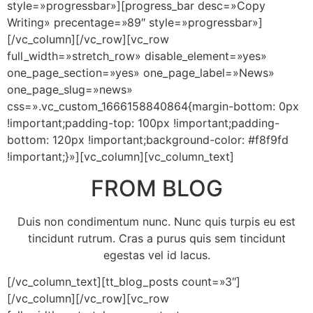
style=»progressbar»][progress_bar desc=»Copy
Writing» precentage=»89″ style=»progressbar»]
[/vc_column][/vc_row][vc_row
full_width=»stretch_row» disable_element=»yes»
one_page_section=»yes» one_page_label=»News»
one_page_slug=»news»
css=».vc_custom_1666158840864{margin-bottom: 0px
!important;padding-top: 100px !important;padding-
bottom: 120px !important;background-color: #f8f9fd
!important;}»][vc_column][vc_column_text]
FROM BLOG
Duis non condimentum nunc. Nunc quis turpis eu est
tincidunt rutrum. Cras a purus quis sem tincidunt
egestas vel id lacus.
[/vc_column_text][tt_blog_posts count=»3″]
[/vc_column][/vc_row][vc_row