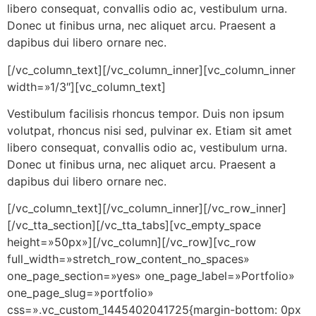
libero consequat, convallis odio ac, vestibulum urna.
Donec ut finibus urna, nec aliquet arcu. Praesent a
dapibus dui libero ornare nec.
[/vc_column_text][/vc_column_inner][vc_column_inner
width=»1/3″][vc_column_text]
Vestibulum facilisis rhoncus tempor. Duis non ipsum
volutpat, rhoncus nisi sed, pulvinar ex. Etiam sit amet
libero consequat, convallis odio ac, vestibulum urna.
Donec ut finibus urna, nec aliquet arcu. Praesent a
dapibus dui libero ornare nec.
[/vc_column_text][/vc_column_inner][/vc_row_inner]
[/vc_tta_section][/vc_tta_tabs][vc_empty_space
height=»50px»][/vc_column][/vc_row][vc_row
full_width=»stretch_row_content_no_spaces»
one_page_section=»yes» one_page_label=»Portfolio»
one_page_slug=»portfolio»
css=».vc_custom_1445402041725{margin-bottom: 0px