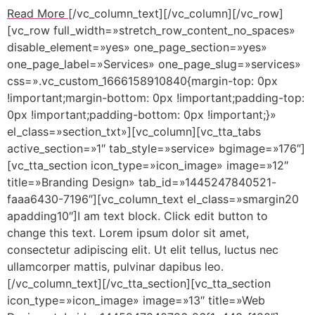
Read More
[/vc_column_text][/vc_column][/vc_row]
[vc_row full_width=»stretch_row_content_no_spaces»
disable_element=»yes» one_page_section=»yes»
one_page_label=»Services» one_page_slug=»services»
css=».vc_custom_1666158910840{margin-top: 0px
!important;margin-bottom: 0px !important;padding-top:
0px !important;padding-bottom: 0px !important;}»
el_class=»section_txt»][vc_column][vc_tta_tabs
active_section=»1″ tab_style=»service» bgimage=»176″]
[vc_tta_section icon_type=»icon_image» image=»12″
title=»Branding Design» tab_id=»1445247840521-
faaa6430-7196″][vc_column_text el_class=»smargin20
apadding10″]I am text block. Click edit button to
change this text. Lorem ipsum dolor sit amet,
consectetur adipiscing elit. Ut elit tellus, luctus nec
ullamcorper mattis, pulvinar dapibus leo.
[/vc_column_text][/vc_tta_section][vc_tta_section
icon_type=»icon_image» image=»13″ title=»Web