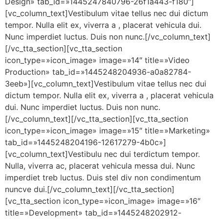
Design» tab_id=»1445247840796-26f1a443-f180″]
[vc_column_text]Vestibulum vitae tellus nec dui dictum
tempor. Nulla elit ex, viverra a , placerat vehicula dui.
Nunc imperdiet luctus. Duis non nunc.[/vc_column_text]
[/vc_tta_section][vc_tta_section
icon_type=»icon_image» image=»14″ title=»Video
Production» tab_id=»1445248204936-a0a82784-
3eeb»][vc_column_text]Vestibulum vitae tellus nec dui
dictum tempor. Nulla elit ex, viverra a , placerat vehicula
dui. Nunc imperdiet luctus. Duis non nunc.
[/vc_column_text][/vc_tta_section][vc_tta_section
icon_type=»icon_image» image=»15″ title=»Marketing»
tab_id=»1445248204196-12617279-4b0c»]
[vc_column_text]Vestibulu nec dui terdictum tempor.
Nulla, viverra ac, placerat vehicula messa dui. Nunc
imperdiet treb luctus. Duis stel div non condimentum
nuncve dui.[/vc_column_text][/vc_tta_section]
[vc_tta_section icon_type=»icon_image» image=»16″
title=»Development» tab_id=»1445248202912-