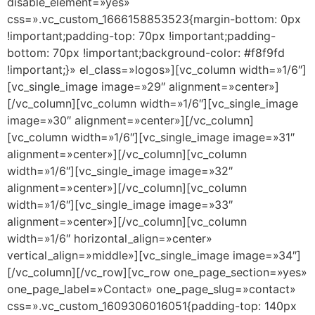
disable_element=»yes»
css=».vc_custom_1666158853523{margin-bottom: 0px
!important;padding-top: 70px !important;padding-
bottom: 70px !important;background-color: #f8f9fd
!important;}» el_class=»logos»][vc_column width=»1/6″]
[vc_single_image image=»29″ alignment=»center»]
[/vc_column][vc_column width=»1/6″][vc_single_image
image=»30″ alignment=»center»][/vc_column]
[vc_column width=»1/6″][vc_single_image image=»31″
alignment=»center»][/vc_column][vc_column
width=»1/6″][vc_single_image image=»32″
alignment=»center»][/vc_column][vc_column
width=»1/6″][vc_single_image image=»33″
alignment=»center»][/vc_column][vc_column
width=»1/6″ horizontal_align=»center»
vertical_align=»middle»][vc_single_image image=»34″]
[/vc_column][/vc_row][vc_row one_page_section=»yes»
one_page_label=»Contact» one_page_slug=»contact»
css=».vc_custom_1609306016051{padding-top: 140px