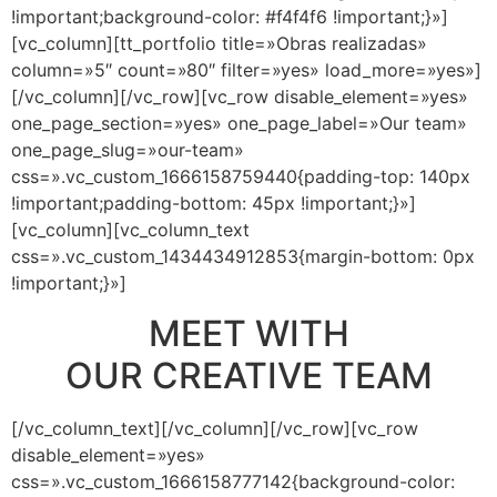
!important;background-color: #f4f4f6 !important;}»]
[vc_column][tt_portfolio title=»Obras realizadas»
column=»5″ count=»80″ filter=»yes» load_more=»yes»]
[/vc_column][/vc_row][vc_row disable_element=»yes»
one_page_section=»yes» one_page_label=»Our team»
one_page_slug=»our-team»
css=».vc_custom_1666158759440{padding-top: 140px
!important;padding-bottom: 45px !important;}»]
[vc_column][vc_column_text
css=».vc_custom_1434434912853{margin-bottom: 0px
!important;}»]
MEET WITH
OUR CREATIVE TEAM
[/vc_column_text][/vc_column][/vc_row][vc_row
disable_element=»yes»
css=».vc_custom_1666158777142{background-color: