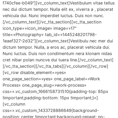
f740cfee-b049″][vc_column_text]Vestibulum vitae tellus
nec dui dictum tempor. Nulla elit ex, viverra a , placerat
vehicula dui. Nunc imperdiet luctus. Duis non nunc.
[/vc_column_text][/vc_tta_section][vc_tta_section
icon_type=»icon_image» image=»17″
title=»Photography» tab_id=»1445248201798-
1eaef327-2d32″][vc_column_text]Vestibulu nec mer dui
dictum tempor. Nulla, a eros ac, placerat vehicula dui.
Nunc luctus. Duis non condimentum nera klonam nidas
cret nibar polan nuncve dui tuera line.[/vc_column_text]
[/vc_tta_section][/vc_tta_tabs][/vc_column][/vc_row]
[vc_row disable_element=»yes»
one_page_section=»yes» one_page_label=»Work
Process» one_page_slug=»work-process»
css=».vc_custom_1666158731510{padding-top: 85px
!important;padding-bottom: 15px !important;}»]
[vc_column
css=».vc_custom_1433728886649{background-
position: center !important;background-repeat: no-