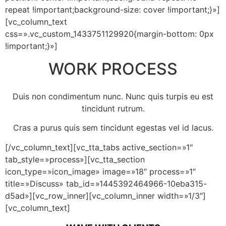
repeat !important;background-size: cover !important;}»]
[vc_column_text
css=».vc_custom_1433751129920{margin-bottom: 0px
!important;}»]
WORK PROCESS
Duis non condimentum nunc. Nunc quis turpis eu est
tincidunt rutrum.
Cras a purus quis sem tincidunt egestas vel id lacus.
[/vc_column_text][vc_tta_tabs active_section=»1″
tab_style=»process»][vc_tta_section
icon_type=»icon_image» image=»18″ process=»1″
title=»Discuss» tab_id=»1445392464966-10eba315-
d5ad»][vc_row_inner][vc_column_inner width=»1/3″]
[vc_column_text]