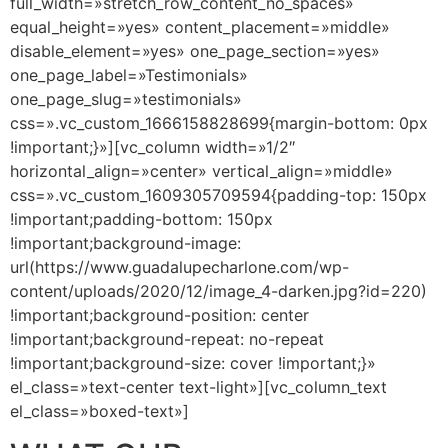
full_width=»stretch_row_content_no_spaces»
equal_height=»yes» content_placement=»middle»
disable_element=»yes» one_page_section=»yes»
one_page_label=»Testimonials»
one_page_slug=»testimonials»
css=».vc_custom_1666158828699{margin-bottom: 0px
!important;}»][vc_column width=»1/2″
horizontal_align=»center» vertical_align=»middle»
css=».vc_custom_1609305709594{padding-top: 150px
!important;padding-bottom: 150px
!important;background-image:
url(https://www.guadalupecharlone.com/wp-
content/uploads/2020/12/image_4-darken.jpg?id=220)
!important;background-position: center
!important;background-repeat: no-repeat
!important;background-size: cover !important;}»
el_class=»text-center text-light»][vc_column_text
el_class=»boxed-text»]