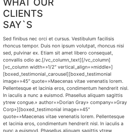
WHAT OUR
CLIENTS
SAY`S
Sed finibus nec orci et cursus. Vestibulum facilisis
rhoncus tempor. Duis non ipsum volutpat, rhoncus nisi
sed, pulvinar ex. Etiam sit amet libero consequat,
convallis odio ac.[/vc_column_text][/vc_column]
[vc_column width=»1/2″ vertical_align=»middle»]
[boxed_testimonial_carousel][boxed_testimonial
image=»45″ quote=»Maecenas vitae venenatis lorem.
Pellentesque et lacinia eros, condimentum hendrerit nisl.
In iaculis a nunc a euismod. Phasellus aliquam sagittis
ytrew congue.» author=»Dorian Gray» company=»Gray
Corp»][boxed_testimonial image=»45″
quote=»Maecenas vitae venenatis lorem. Pellentesque
et lacinia eros, condimentum hendrerit nisl. In iaculis a
nunc a euismod. Phasellus aliquam sagittis ytrew