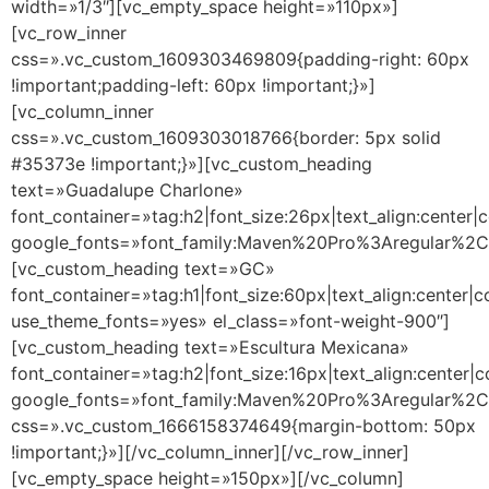
width=»1/3″][vc_empty_space height=»110px»]
[vc_row_inner
css=».vc_custom_1609303469809{padding-right: 60px
!important;padding-left: 60px !important;}»]
[vc_column_inner
css=».vc_custom_1609303018766{border: 5px solid
#35373e !important;}»][vc_custom_heading
text=»Guadalupe Charlone»
font_container=»tag:h2|font_size:26px|text_align:center|
google_fonts=»font_family:Maven%20Pro%3Aregular%
[vc_custom_heading text=»GC»
font_container=»tag:h1|font_size:60px|text_align:center|
use_theme_fonts=»yes» el_class=»font-weight-900″]
[vc_custom_heading text=»Escultura Mexicana»
font_container=»tag:h2|font_size:16px|text_align:center|
google_fonts=»font_family:Maven%20Pro%3Aregular%
css=».vc_custom_1666158374649{margin-bottom: 50px
!important;}»][/vc_column_inner][/vc_row_inner]
[vc_empty_space height=»150px»][/vc_column]