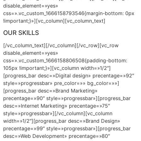
disable_element=»yes»
css=».vc_custom_1666158793546{margin-bottom: 0px
!important;}»][vc_column][vc_column_text]
OUR SKILLS
[/vc_column_text][/vc_column][/vc_row][vc_row
disable_element=»yes»
css=».vc_custom_1666158806508{padding-bottom:
105px !important;}»][vc_column width=»1/2″]
[progress_bar desc=»Digital design» precentage=»92″
style=»progressbar» pre_color=»» bg_color=»»]
[progress_bar desc=»Brand Marketing»
precentage=»90″ style=»progressbar»][progress_bar
desc=»Internet Marketing» precentage=»75″
style=»progressbar»][/vc_column][vc_column
width=»1/2″][progress_bar desc=»Brand Design»
precentage=»99″ style=»progressbar»][progress_bar
desc=»Web Development» precentage=»80″